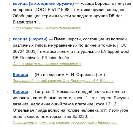
косица (в холодном оружии)
— косица Борода, оттянутая
7
до древка. [ГОСТ Р 51215 98] Тематики оружие холодное
Обобщающие термины части холодного оружия DE der
Blatstutzbart …
Справочник технического переводчика
косица (шерсти)
— Пучки шерсти, состоящие из волокон
8
различных типов, не уравненных по длине и тонине. [ГОСТ
30724 2001] Тематики волокна натуральные EN tipped wool
DE Flechtwolle FR laine frisée …
Справочник технического переводчика
Косица
— (Н.) псевдоним Н. Н. Страхова (см.) …
9
Энциклопедический словарь Ф.А. Брокгауза и И.А. Ефрона
Косица
— I ж. разг. 1. Несколько прядей волос на голове
10
человека, сплетённые вместе; коса I 1.. отт. перен. Рисунок
вязания, напоминающий такое плетение; коса I 2.. 2.
Отдельная прядь волос на голове человека. отт. Изогнутое
перо в хвосте некоторых птиц.&#8230; …
Современный толковый словарь русского языка Ефремовой