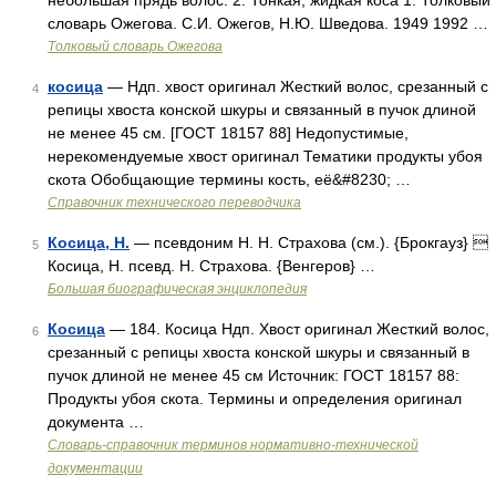
небольшая прядь волос. 2. Тонкая, жидкая коса 1. Толковый
словарь Ожегова. С.И. Ожегов, Н.Ю. Шведова. 1949 1992 …
Толковый словарь Ожегова
косица
— Ндп. хвост оригинал Жесткий волос, срезанный с
4
репицы хвоста конской шкуры и связанный в пучок длиной
не менее 45 см. [ГОСТ 18157 88] Недопустимые,
нерекомендуемые хвост оригинал Тематики продукты убоя
скота Обобщающие термины кость, её&#8230; …
Справочник технического переводчика
Косица, Н.
— псевдоним Н. Н. Страхова (см.). {Брокгауз} 
5
Косица, Н. псевд. Н. Страхова. {Венгеров} …
Большая биографическая энциклопедия
Косица
— 184. Косица Ндп. Хвост оригинал Жесткий волос,
6
срезанный с репицы хвоста конской шкуры и связанный в
пучок длиной не менее 45 см Источник: ГОСТ 18157 88:
Продукты убоя скота. Термины и определения оригинал
документа …
Словарь-справочник терминов нормативно-технической
документации